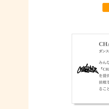
CH
ダンス
みん
『CH
を提
挑戦
るこ