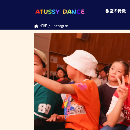
コ
ナ
ン
ビ
教室の特徴
テ
ゲ
ン
ー
ツ
シ
へ
ョ
HOME
Instagram
ス
ン
キ
に
ッ
移
プ
動