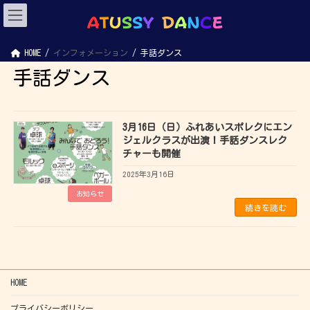
コ
ナ
ン
ビ
テ
ゲ
ン
ー
ツ
シ
へ
ョ
HOME
インフォメーション
手話ダンス
ス
ン
キ
に
手話ダンス
ッ
移
プ
動
3月16日（日）ふれあいスポレクにエン
ジェルクラスが出演！手話ダンスレク
チャーも開催
2025年3月16日
お知らせ
続きを読む
HOME
プライバシーポリシー