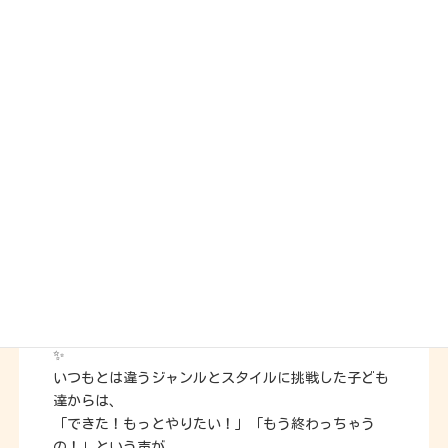
この投稿をInstagramで見る
ATUSSYDANCE/杉並区/高井戸/富士見ヶ丘/久我山/大宮前体育館/キッズダンス/子ども大人ダンス/老若男女/初心者歓迎/(@atussydance)がシェアした投稿
ご参加いただいた皆さま、ありがとうございました！
✨
いつもとは違うジャンルとスタイルに挑戦した子ども
達からは、
「できた！もっとやりたい！」「もう終わっちゃう
の！」という声が