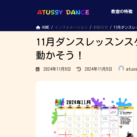
コ
ナ
ン
ビ
教室の特徴
テ
ゲ
ン
ー
ツ
シ
へ
ョ
HOME
インフォメーション
お知らせ
11月ダンス
ス
ン
キ
に
11月ダンスレッスン
ッ
移
プ
動
動かそう！
最
2024年11月5日
2024年11月5日
atus
終
更
新
日
時
: