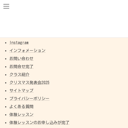
コ
ナ
ン
ビ
テ
ゲ
ン
ー
ツ
シ
へ
ョ
HOME
サイトマップ
ス
ン
キ
に
ッ
移
HOME
プ
動
Instagram
インフォメーション
お問い合わせ
お問合せ完了
クラス紹介
クリスマス発表会2025
サイトマップ
プライバシーポリシー
よくある質問
体験レッスン
体験レッスンのお申し込みが完了